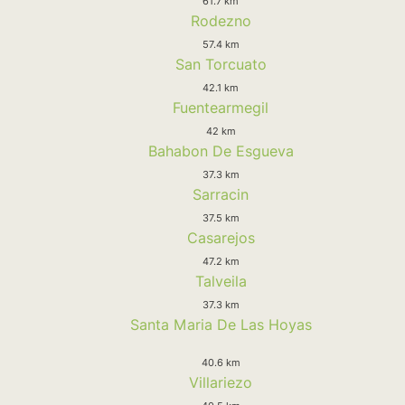
61.7 km
Rodezno
57.4 km
San Torcuato
42.1 km
Fuentearmegil
42 km
Bahabon De Esgueva
37.3 km
Sarracin
37.5 km
Casarejos
47.2 km
Talveila
37.3 km
Santa Maria De Las Hoyas
40.6 km
Villariezo