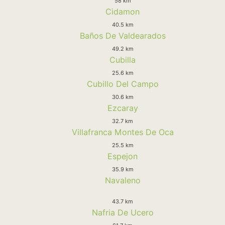
58 km
Cidamon
40.5 km
Baños De Valdearados
49.2 km
Cubilla
25.6 km
Cubillo Del Campo
30.6 km
Ezcaray
32.7 km
Villafranca Montes De Oca
25.5 km
Espejon
35.9 km
Navaleno
43.7 km
Nafria De Ucero