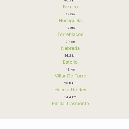
40.5 km
Berceo
12 km
Hortiguela
57 km
Torreblacos
29 km
Nebreda
46.3 km
Estollo
48 km
Villar De Torre
28.8 km
Huerta De Rey
34.4 km
Pinilla Trasmonte