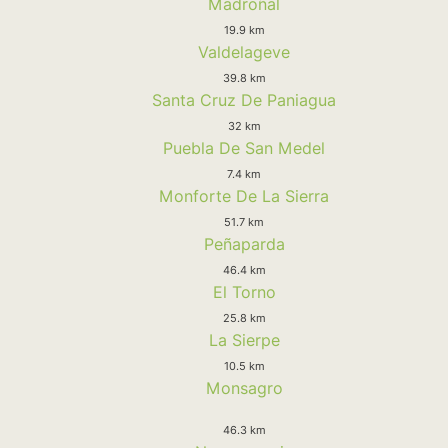
Madroñal
19.9 km
Valdelageve
39.8 km
Santa Cruz De Paniagua
32 km
Puebla De San Medel
7.4 km
Monforte De La Sierra
51.7 km
Peñaparda
46.4 km
El Torno
25.8 km
La Sierpe
10.5 km
Monsagro
46.3 km