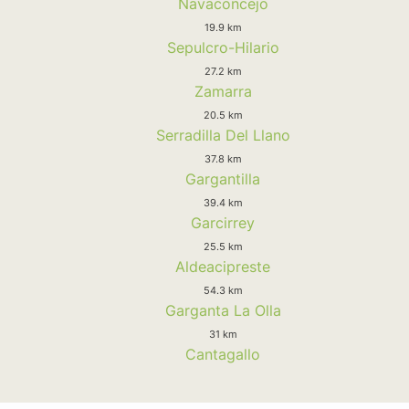
Navaconcejo
19.9 km
Sepulcro-Hilario
27.2 km
Zamarra
20.5 km
Serradilla Del Llano
37.8 km
Gargantilla
39.4 km
Garcirrey
25.5 km
Aldeacipreste
54.3 km
Garganta La Olla
31 km
Cantagallo