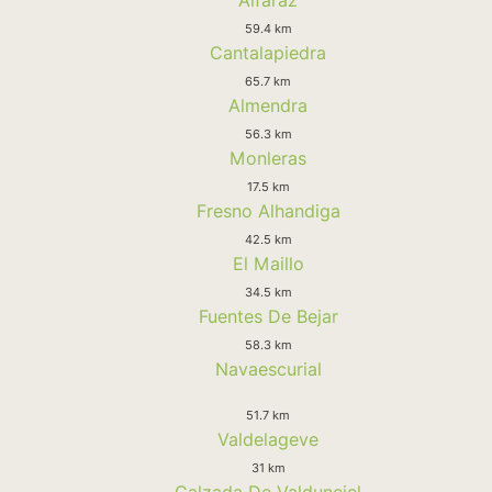
59.4 km
Cantalapiedra
65.7 km
Almendra
56.3 km
Monleras
17.5 km
Fresno Alhandiga
42.5 km
El Maillo
34.5 km
Fuentes De Bejar
58.3 km
Navaescurial
51.7 km
Valdelageve
31 km
Calzada De Valdunciel