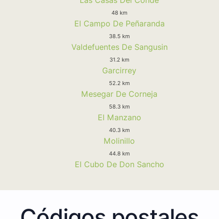
48 km
El Campo De Peñaranda
38.5 km
Valdefuentes De Sangusin
31.2 km
Garcirrey
52.2 km
Mesegar De Corneja
58.3 km
El Manzano
40.3 km
Molinillo
44.8 km
El Cubo De Don Sancho
Códigos postales