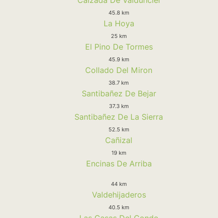
45.8 km
La Hoya
25 km
El Pino De Tormes
45.9 km
Collado Del Miron
38.7 km
Santibañez De Bejar
37.3 km
Santibañez De La Sierra
52.5 km
Cañizal
19 km
Encinas De Arriba
44 km
Valdehijaderos
40.5 km
Las Casas Del Conde