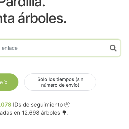
Pardilla.
nta árboles.
Sólo los tiempos (sin
nvío
número de envío)
.078
IDs de seguimiento 📦
madas en
12.698
árboles 🌳.