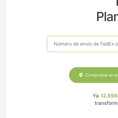
Pla
Comprobar el e
Ya
12.698
transfor