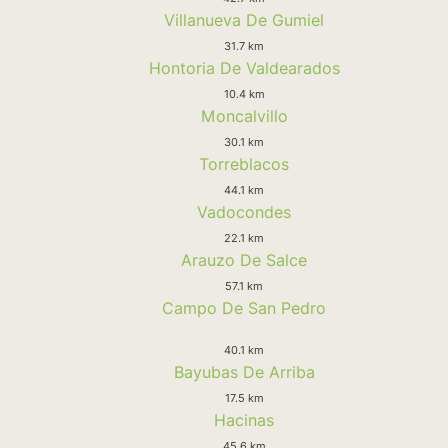
Villanueva De Gumiel
31.7 km
Hontoria De Valdearados
10.4 km
Moncalvillo
30.1 km
Torreblacos
44.1 km
Vadocondes
22.1 km
Arauzo De Salce
57.1 km
Campo De San Pedro
40.1 km
Bayubas De Arriba
17.5 km
Hacinas
45.6 km