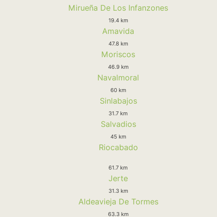
Mirueña De Los Infanzones
19.4 km
Amavida
47.8 km
Moriscos
46.9 km
Navalmoral
60 km
Sinlabajos
31.7 km
Salvadios
45 km
Riocabado
61.7 km
Jerte
31.3 km
Aldeavieja De Tormes
63.3 km