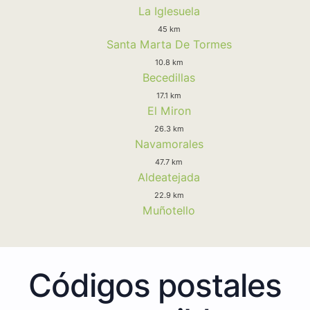
La Iglesuela
45 km
Santa Marta De Tormes
10.8 km
Becedillas
17.1 km
El Miron
26.3 km
Navamorales
47.7 km
Aldeatejada
22.9 km
Muñotello
Códigos postales