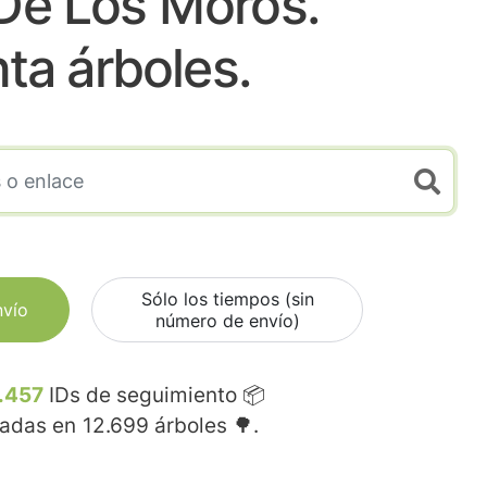
a De Los Moros.
nta árboles.
Sólo los tiempos (sin
nvío
número de envío)
.457
IDs de seguimiento 📦
madas en
12.699
árboles 🌳.