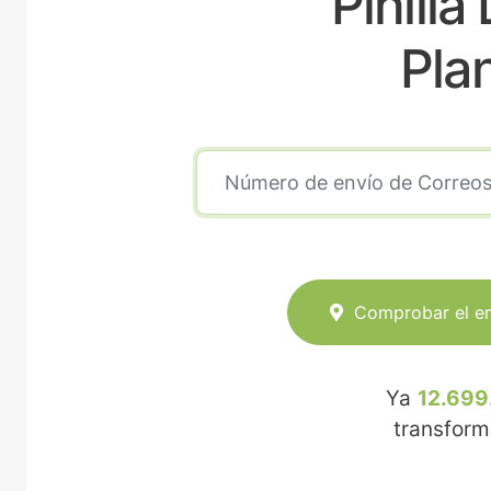
Pinill
Pla
Comprobar el e
Ya
12.699
transfor