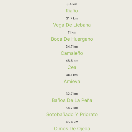
8.4 km
Riaño
31.7 km
Vega De Liebana
11 km
Boca De Huergano
34.7 km
Camaleño
48.6 km
Cea
40.1 km
Amieva
32.7 km
Baños De La Peña
54.7 km
Sotobañado Y Priorato
45.4 km
Olmos De Ojeda