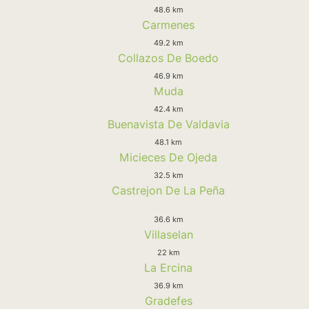
48.6 km
Carmenes
49.2 km
Collazos De Boedo
46.9 km
Muda
42.4 km
Buenavista De Valdavia
48.1 km
Micieces De Ojeda
32.5 km
Castrejon De La Peña
36.6 km
Villaselan
22 km
La Ercina
36.9 km
Gradefes