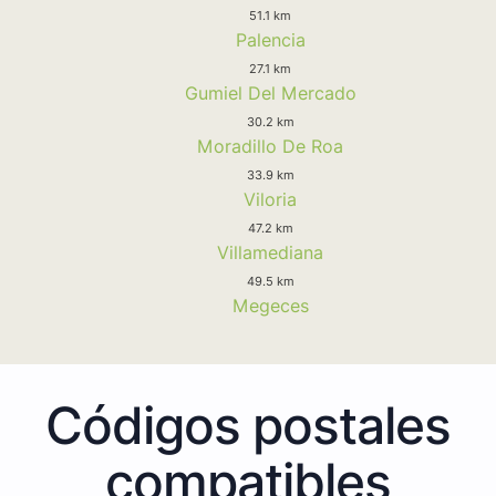
51.1 km
Palencia
27.1 km
Gumiel Del Mercado
30.2 km
Moradillo De Roa
33.9 km
Viloria
47.2 km
Villamediana
49.5 km
Megeces
Códigos postales
compatibles