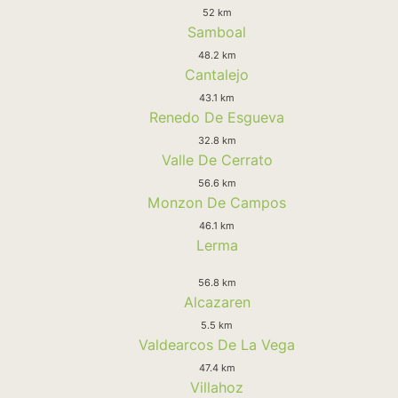
52 km
Samboal
48.2 km
Cantalejo
43.1 km
Renedo De Esgueva
32.8 km
Valle De Cerrato
56.6 km
Monzon De Campos
46.1 km
Lerma
56.8 km
Alcazaren
5.5 km
Valdearcos De La Vega
47.4 km
Villahoz