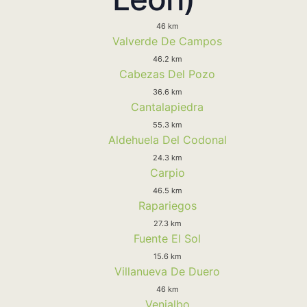
46 km
Valverde De Campos
46.2 km
Cabezas Del Pozo
36.6 km
Cantalapiedra
55.3 km
Aldehuela Del Codonal
24.3 km
Carpio
46.5 km
Rapariegos
27.3 km
Fuente El Sol
15.6 km
Villanueva De Duero
46 km
Venialbo