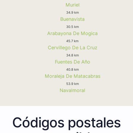
Muriel
34.9 km
Buenavista
30.5 km
Arabayona De Mogica
45.7 km
Cervillego De La Cruz
34.8 km
Fuentes De Año
40.8 km
Moraleja De Matacabras
53.9 km
Navalmoral
Códigos postales