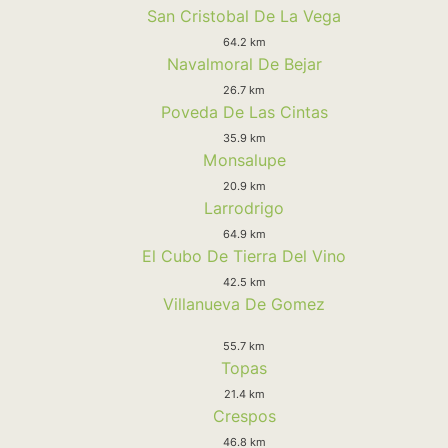
San Cristobal De La Vega
64.2 km
Navalmoral De Bejar
26.7 km
Poveda De Las Cintas
35.9 km
Monsalupe
20.9 km
Larrodrigo
64.9 km
El Cubo De Tierra Del Vino
42.5 km
Villanueva De Gomez
55.7 km
Topas
21.4 km
Crespos
46.8 km