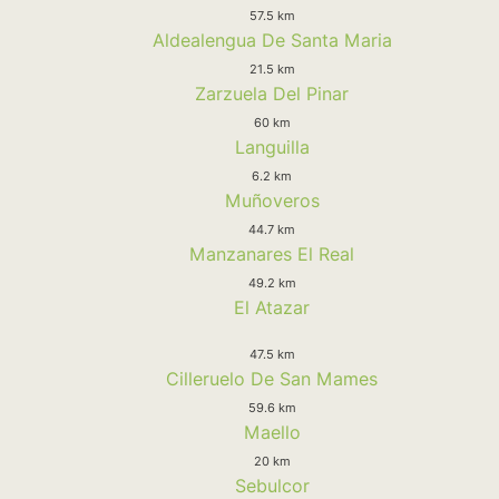
57.5 km
Aldealengua De Santa Maria
21.5 km
Zarzuela Del Pinar
60 km
Languilla
6.2 km
Muñoveros
44.7 km
Manzanares El Real
49.2 km
El Atazar
47.5 km
Cilleruelo De San Mames
59.6 km
Maello
20 km
Sebulcor