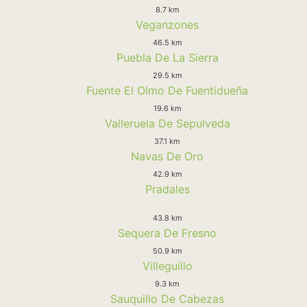
8.7 km
Veganzones
46.5 km
Puebla De La Sierra
29.5 km
Fuente El Olmo De Fuentidueña
19.6 km
Valleruela De Sepulveda
37.1 km
Navas De Oro
42.9 km
Pradales
43.8 km
Sequera De Fresno
50.9 km
Villeguillo
9.3 km
Sauquillo De Cabezas