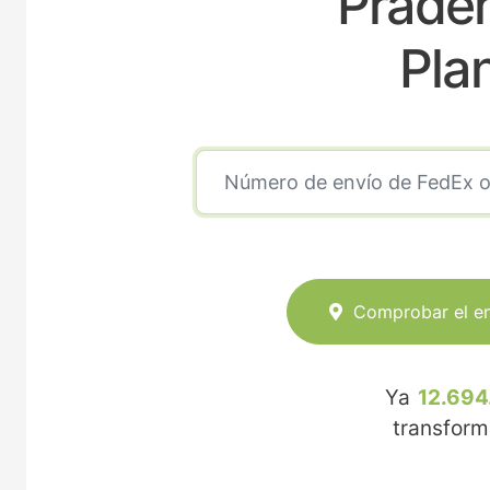
Praden
Pla
Comprobar el e
Ya
12.694
transfor