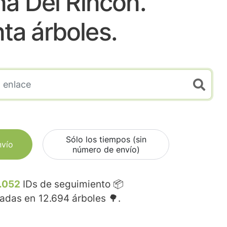
a Del Rincon.
nta árboles.
Sólo los tiempos (sin
nvío
número de envío)
.052
IDs de seguimiento 📦
madas en
12.694
árboles 🌳.