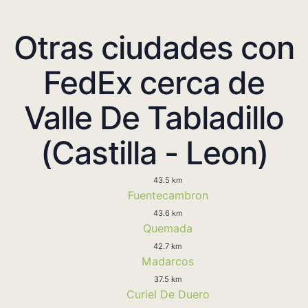
Otras ciudades con
FedEx cerca de
Valle De Tabladillo
(Castilla - Leon)
43.5 km
Fuentecambron
43.6 km
Quemada
42.7 km
Madarcos
37.5 km
Curiel De Duero