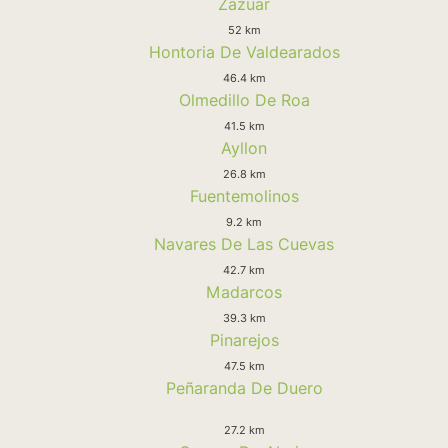
Zazuar
52 km
Hontoria De Valdearados
46.4 km
Olmedillo De Roa
41.5 km
Ayllon
26.8 km
Fuentemolinos
9.2 km
Navares De Las Cuevas
42.7 km
Madarcos
39.3 km
Pinarejos
47.5 km
Peñaranda De Duero
27.2 km