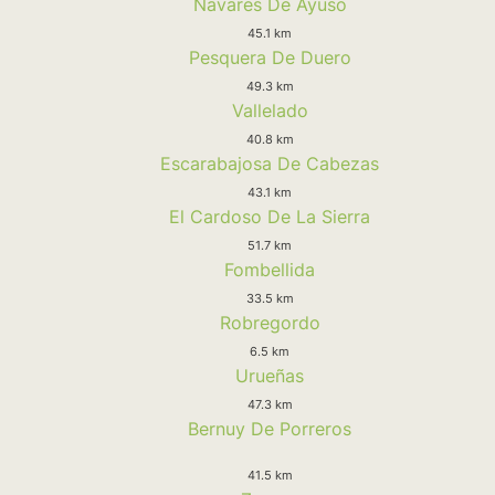
Navares De Ayuso
45.1 km
Pesquera De Duero
49.3 km
Vallelado
40.8 km
Escarabajosa De Cabezas
43.1 km
El Cardoso De La Sierra
51.7 km
Fombellida
33.5 km
Robregordo
6.5 km
Urueñas
47.3 km
Bernuy De Porreros
41.5 km