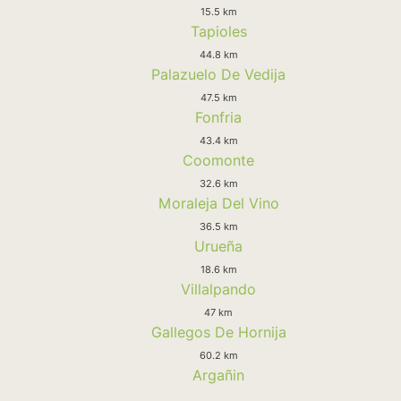
15.5 km
Tapioles
44.8 km
Palazuelo De Vedija
47.5 km
Fonfria
43.4 km
Coomonte
32.6 km
Moraleja Del Vino
36.5 km
Urueña
18.6 km
Villalpando
47 km
Gallegos De Hornija
60.2 km
Argañin