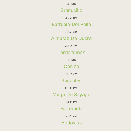
41 km
Granucillo
45.3 km
Barruelo Del Valle
37.7 km
Almaraz De Duero
38.7 km
Tordehumos
10 km
Cañizo
36.7 km
Sanzoles
65.6 km
Muga De Sayago
34.8 km
Ferreruela
26.1 km
Andavias