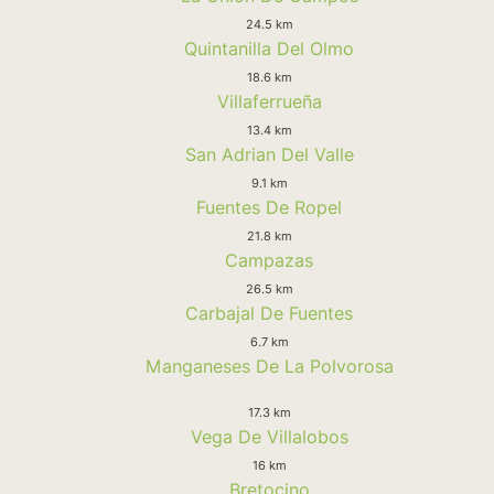
24.5 km
Quintanilla Del Olmo
18.6 km
Villaferrueña
13.4 km
San Adrian Del Valle
9.1 km
Fuentes De Ropel
21.8 km
Campazas
26.5 km
Carbajal De Fuentes
6.7 km
Manganeses De La Polvorosa
17.3 km
Vega De Villalobos
16 km
Bretocino