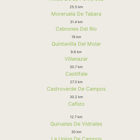
25.5 km
Moreruela De Tabara
31.4 km
Cebrones Del Rio
19 km
Quintanilla Del Molar
9.6 km
Villanazar
30.7 km
Castilfale
27.3 km
Castroverde De Campos
30.2 km
Cañizo
12.7 km
Quiruelas De Vidriales
30 km
La Union De Campos