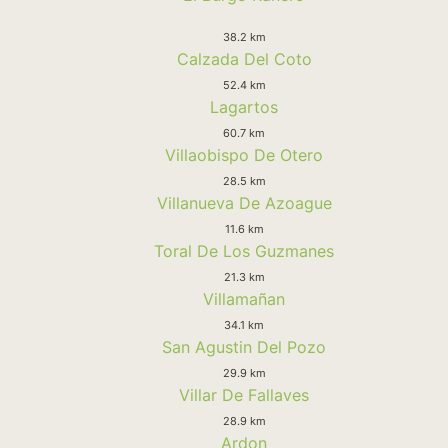
38.2 km
Calzada Del Coto
52.4 km
Lagartos
60.7 km
Villaobispo De Otero
28.5 km
Villanueva De Azoague
11.6 km
Toral De Los Guzmanes
21.3 km
Villamañan
34.1 km
San Agustin Del Pozo
29.9 km
Villar De Fallaves
28.9 km
Ardon