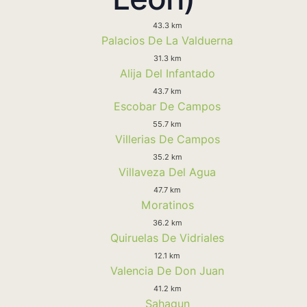
43.3 km
Palacios De La Valduerna
31.3 km
Alija Del Infantado
43.7 km
Escobar De Campos
55.7 km
Villerias De Campos
35.2 km
Villaveza Del Agua
47.7 km
Moratinos
36.2 km
Quiruelas De Vidriales
12.1 km
Valencia De Don Juan
41.2 km
Sahagun