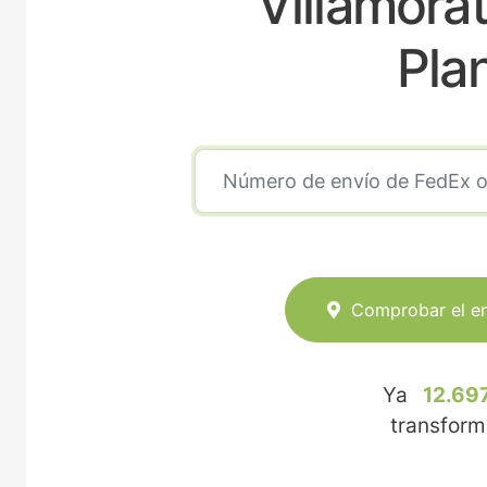
Villamorat
Pla
Comprobar el e
Ya
12.69
transfor