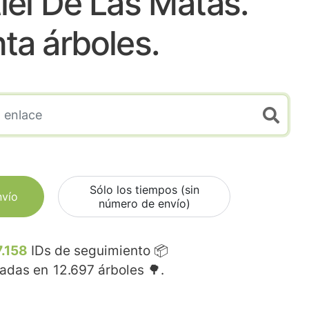
iel De Las Matas.
nta árboles.
Sólo los tiempos (sin
nvío
número de envío)
7.158
IDs de seguimiento 📦
madas en
12.697
árboles 🌳.