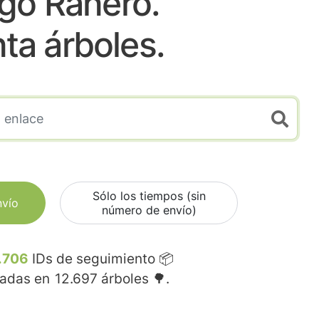
go Ranero.
nta árboles.
Sólo los tiempos (sin
nvío
número de envío)
.706
IDs de seguimiento 📦
madas en
12.697
árboles 🌳.