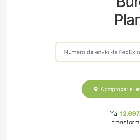
Bur
Pla
Comprobar el e
Ya
12.697
transfor