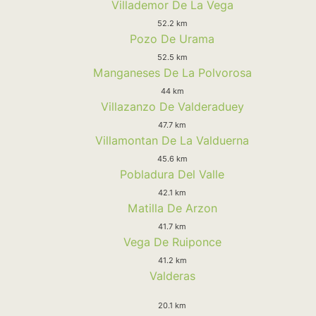
Villademor De La Vega
52.2 km
Pozo De Urama
52.5 km
Manganeses De La Polvorosa
44 km
Villazanzo De Valderaduey
47.7 km
Villamontan De La Valduerna
45.6 km
Pobladura Del Valle
42.1 km
Matilla De Arzon
41.7 km
Vega De Ruiponce
41.2 km
Valderas
20.1 km