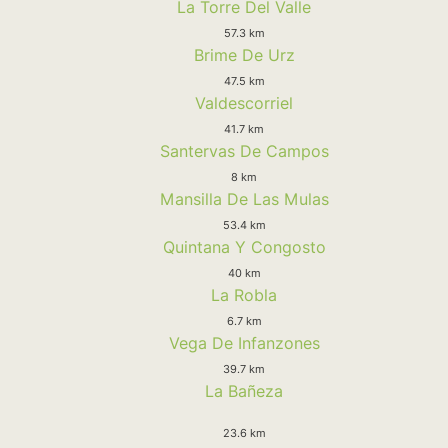
La Torre Del Valle
57.3 km
Brime De Urz
47.5 km
Valdescorriel
41.7 km
Santervas De Campos
8 km
Mansilla De Las Mulas
53.4 km
Quintana Y Congosto
40 km
La Robla
6.7 km
Vega De Infanzones
39.7 km
La Bañeza
23.6 km