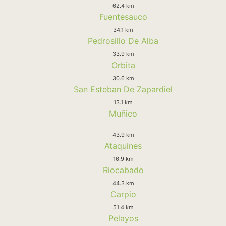
62.4 km
Fuentesauco
34.1 km
Pedrosillo De Alba
33.9 km
Orbita
30.6 km
San Esteban De Zapardiel
13.1 km
Muñico
43.9 km
Ataquines
16.9 km
Riocabado
44.3 km
Carpio
51.4 km
Pelayos