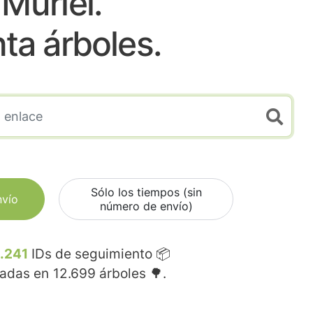
Muriel.
nta árboles.
Sólo los tiempos (sin
nvío
número de envío)
.241
IDs de seguimiento 📦
madas en
12.699
árboles 🌳.