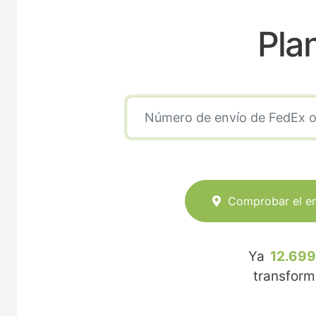
Pla
Comprobar el e
Ya
12.699
transfor