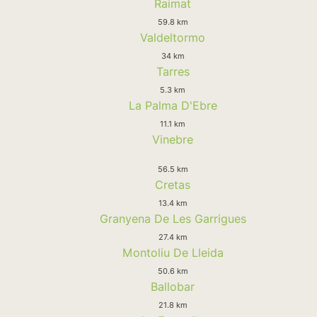
Raimat
59.8 km
Valdeltormo
34 km
Tarres
5.3 km
La Palma D'Ebre
11.1 km
Vinebre
56.5 km
Cretas
13.4 km
Granyena De Les Garrigues
27.4 km
Montoliu De Lleida
50.6 km
Ballobar
21.8 km