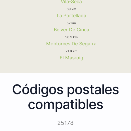
Vila-Seca
69 km
La Portellada
57 km
Belver De Cinca
56.9 km
Montornes De Segarra
21.6 km
El Masroig
Códigos postales
compatibles
25178