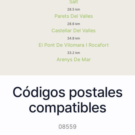
Salt
28.5 km
Parets Del Valles
28.6 km
Castellar Del Valles
34.8 km
El Pont De Vilomara I Rocafort
33.2 km
Arenys De Mar
Códigos postales
compatibles
08559