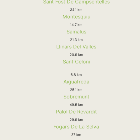
Sant Fost De Campsentelles
34.1 km
Montesquiu
14.7 km
Samalus
21.3 km
Llinars Del Valles
20.9 km
Sant Celoni
6.8 km
Aiguafreda
25.1 km
Sobremunt
49.5 km
Palol De Revardit
29.9 km
Fogars De La Selva
37 km