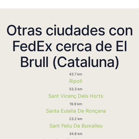
Otras ciudades con
FedEx cerca de El
Brull (Cataluna)
43.7 km
Ripoll
53.3 km
Sant Vicenç Dels Horts
19.9 km
Santa Eulalia De Ronçana
23.2 km
Sant Feliu De Buixalleu
34.8 km