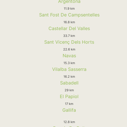
Argentona
11.9 km
Sant Fost De Campsentelles
16.8 km
Castellar Del Valles
33.7 km
Sant Vicenç Dels Horts
22.6 km
Navas
15.3 km
Vilalba Sasserra
16.2 km
Sabadell
29 km
El Papiol
17 km
Gallifa
12.8 km