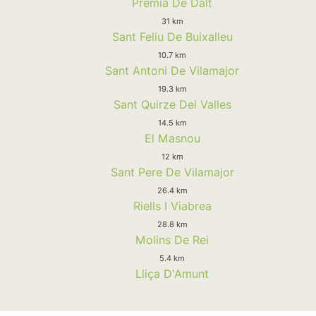
Premia De Dalt
31 km
Sant Feliu De Buixalleu
10.7 km
Sant Antoni De Vilamajor
19.3 km
Sant Quirze Del Valles
14.5 km
El Masnou
12 km
Sant Pere De Vilamajor
26.4 km
Riells I Viabrea
28.8 km
Molins De Rei
5.4 km
Lliça D'Amunt