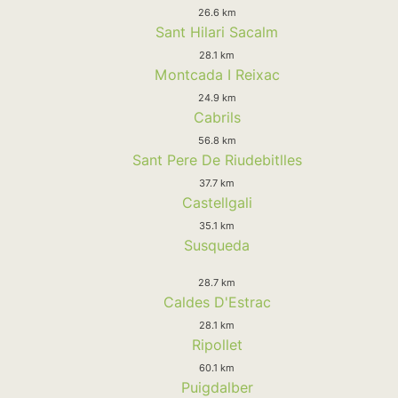
26.6 km
Sant Hilari Sacalm
28.1 km
Montcada I Reixac
24.9 km
Cabrils
56.8 km
Sant Pere De Riudebitlles
37.7 km
Castellgali
35.1 km
Susqueda
28.7 km
Caldes D'Estrac
28.1 km
Ripollet
60.1 km
Puigdalber