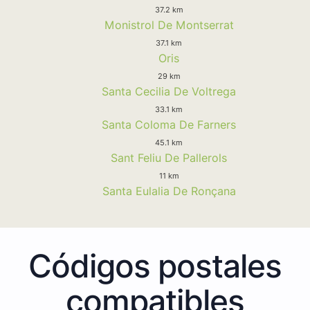
37.2 km
Monistrol De Montserrat
37.1 km
Oris
29 km
Santa Cecilia De Voltrega
33.1 km
Santa Coloma De Farners
45.1 km
Sant Feliu De Pallerols
11 km
Santa Eulalia De Ronçana
Códigos postales
compatibles