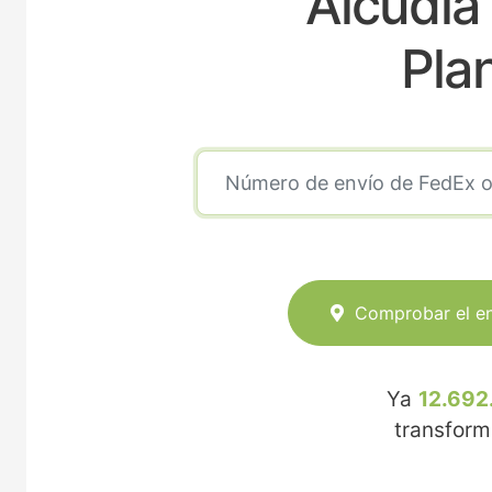
Alcudia 
Pla
Comprobar el e
Ya
12.692
transfor