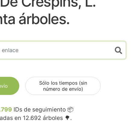
De Crespins, L'.
nta árboles.
Sólo los tiempos (sin
nvío
número de envío)
.799
IDs de seguimiento 📦
madas en
12.692
árboles 🌳.