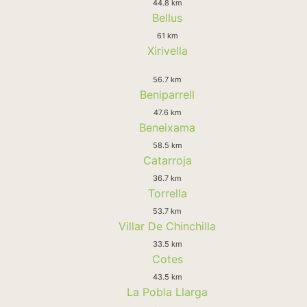
44.8 km
Bellus
61 km
Xirivella
56.7 km
Beniparrell
47.6 km
Beneixama
58.5 km
Catarroja
36.7 km
Torrella
53.7 km
Villar De Chinchilla
33.5 km
Cotes
43.5 km
La Pobla Llarga