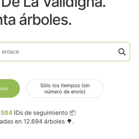
 De La Valldigna.
nta árboles.
Sólo los tiempos (sin
nvío
número de envío)
.584
IDs de seguimiento 📦
madas en
12.694
árboles 🌳.