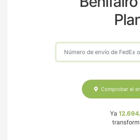
Benifairo
Pla
Comprobar el e
Ya
12.694
transfor