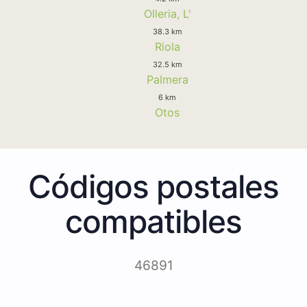
Olleria, L'
38.3 km
Riola
32.5 km
Palmera
6 km
Otos
Códigos postales
compatibles
46891