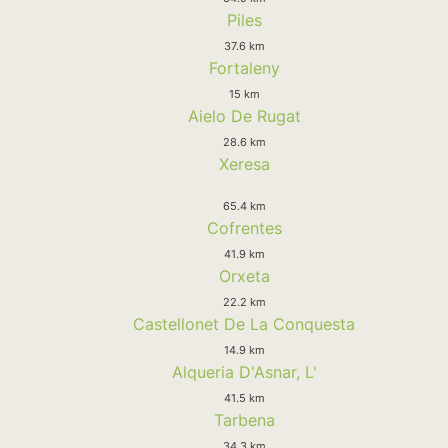
Piles
37.6 km
Fortaleny
15 km
Aielo De Rugat
28.6 km
Xeresa
65.4 km
Cofrentes
41.9 km
Orxeta
22.2 km
Castellonet De La Conquesta
14.9 km
Alqueria D'Asnar, L'
41.5 km
Tarbena
34.3 km