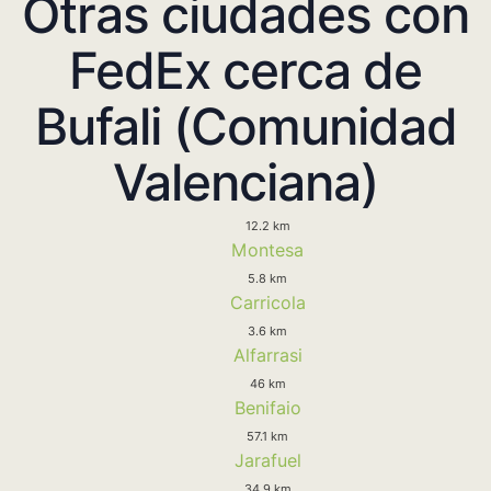
Otras ciudades con
FedEx cerca de
Bufali (Comunidad
Valenciana)
12.2 km
Montesa
5.8 km
Carricola
3.6 km
Alfarrasi
46 km
Benifaio
57.1 km
Jarafuel
34.9 km