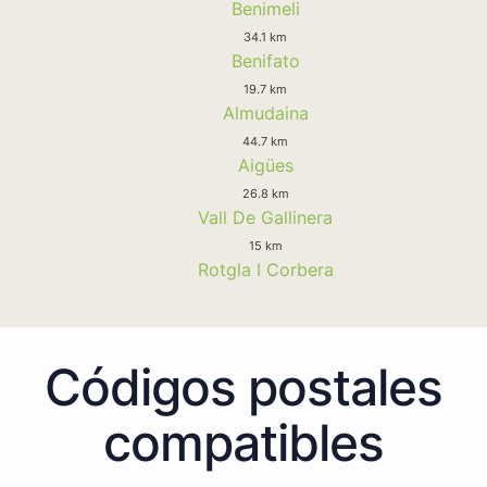
Benimeli
34.1 km
Benifato
19.7 km
Almudaina
44.7 km
Aigües
26.8 km
Vall De Gallinera
15 km
Rotgla I Corbera
Códigos postales
compatibles