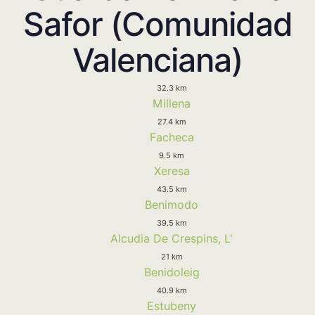
Safor (Comunidad
Valenciana)
32.3 km
Millena
27.4 km
Facheca
9.5 km
Xeresa
43.5 km
Benimodo
39.5 km
Alcudia De Crespins, L'
21 km
Benidoleig
40.9 km
Estubeny