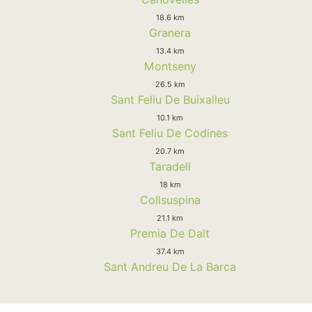
18.6 km
Granera
13.4 km
Montseny
26.5 km
Sant Feliu De Buixalleu
10.1 km
Sant Feliu De Codines
20.7 km
Taradell
18 km
Collsuspina
21.1 km
Premia De Dalt
37.4 km
Sant Andreu De La Barca