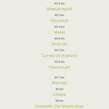
45.4 km
Massamagrell
48.1 km
Albuixech
20.4 km
Matet
46.9 km
Sinarcas
33.7 km
Cortes De Arenoso
33.9 km
Vilamarxant
44.7 km
Manises
40 km
Cheste
59 km
Vistabella Del Maestrazgo