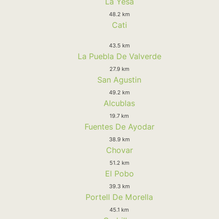
La Yesa
48.2 km
Cati
43.5 km
La Puebla De Valverde
27.9 km
San Agustin
49.2 km
Alcublas
19.7 km
Fuentes De Ayodar
38.9 km
Chovar
51.2 km
El Pobo
39.3 km
Portell De Morella
45.1 km