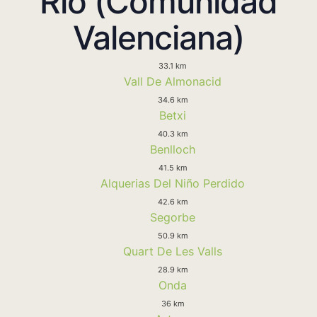
Rio (Comunidad
Valenciana)
33.1 km
Vall De Almonacid
34.6 km
Betxi
40.3 km
Benlloch
41.5 km
Alquerias Del Niño Perdido
42.6 km
Segorbe
50.9 km
Quart De Les Valls
28.9 km
Onda
36 km