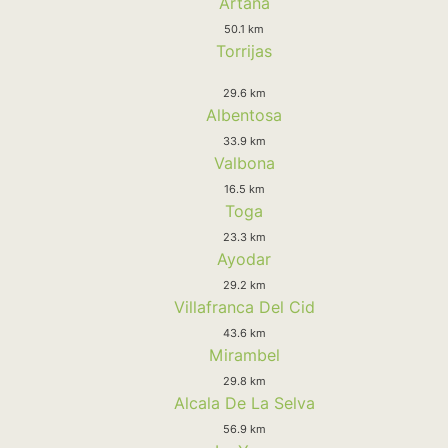
Artana
50.1 km
Torrijas
29.6 km
Albentosa
33.9 km
Valbona
16.5 km
Toga
23.3 km
Ayodar
29.2 km
Villafranca Del Cid
43.6 km
Mirambel
29.8 km
Alcala De La Selva
56.9 km