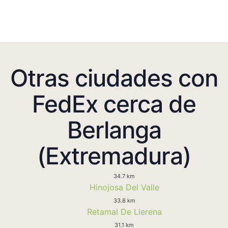
Otras ciudades con
FedEx cerca de
Berlanga
(Extremadura)
34.7 km
Hinojosa Del Valle
33.8 km
Retamal De Llerena
31.1 km