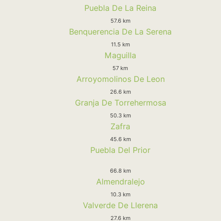
Puebla De La Reina
57.6 km
Benquerencia De La Serena
11.5 km
Maguilla
57 km
Arroyomolinos De Leon
26.6 km
Granja De Torrehermosa
50.3 km
Zafra
45.6 km
Puebla Del Prior
66.8 km
Almendralejo
10.3 km
Valverde De Llerena
27.6 km