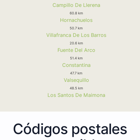
Campillo De Llerena
60.8 km
Hornachuelos
50.7 km
Villafranca De Los Barros
20.6 km
Fuente Del Arco
51.4 km
Constantina
47.7 km
Valsequillo
48.5 km
Los Santos De Maimona
Códigos postales