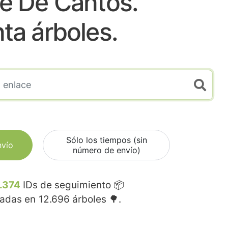
e De Cantos.
nta árboles.
Sólo los tiempos (sin
nvío
número de envío)
.374
IDs de seguimiento 📦
madas en
12.696
árboles 🌳.