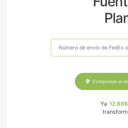
Fuent
Pla
Comprobar el e
Ya
12.696
transfor