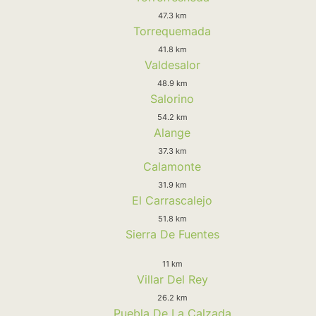
47.3 km
Torrequemada
41.8 km
Valdesalor
48.9 km
Salorino
54.2 km
Alange
37.3 km
Calamonte
31.9 km
El Carrascalejo
51.8 km
Sierra De Fuentes
11 km
Villar Del Rey
26.2 km
Puebla De La Calzada