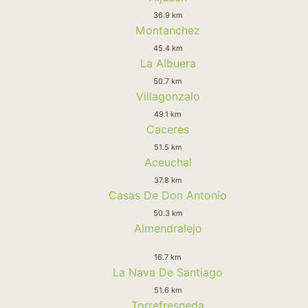
36.9 km
Montanchez
45.4 km
La Albuera
50.7 km
Villagonzalo
49.1 km
Caceres
51.5 km
Aceuchal
37.8 km
Casas De Don Antonio
50.3 km
Almendralejo
16.7 km
La Nava De Santiago
51.6 km
Torrefresneda