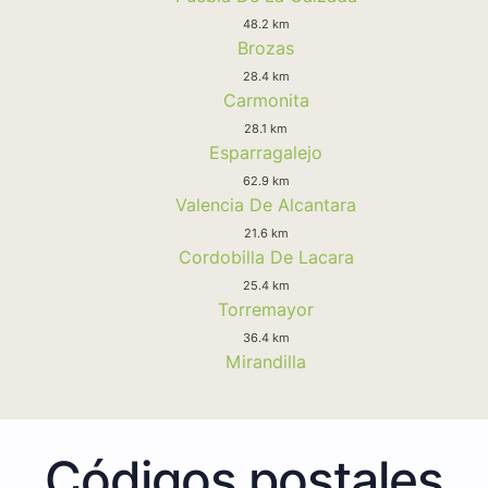
48.2 km
Brozas
28.4 km
Carmonita
28.1 km
Esparragalejo
62.9 km
Valencia De Alcantara
21.6 km
Cordobilla De Lacara
25.4 km
Torremayor
36.4 km
Mirandilla
Códigos postales