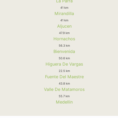
La Parra
41 km
Mirandilla
41 km
Aljucen
47.9 km
Hornachos
56.3 km
Bienvenida
50.6 km
Higuera De Vargas
22.5 km
Fuente Del Maestre
43.8 km
Valle De Matamoros
55.7 km
Medellin