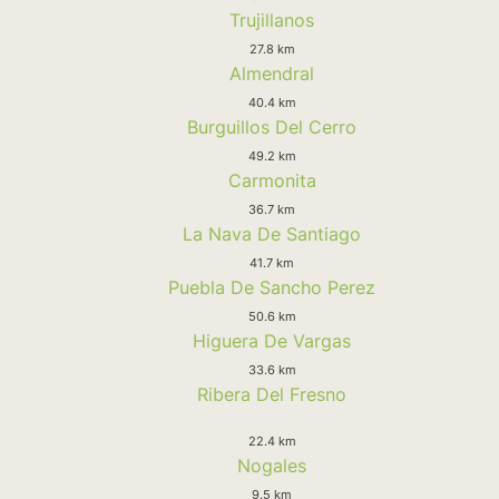
Trujillanos
27.8 km
Almendral
40.4 km
Burguillos Del Cerro
49.2 km
Carmonita
36.7 km
La Nava De Santiago
41.7 km
Puebla De Sancho Perez
50.6 km
Higuera De Vargas
33.6 km
Ribera Del Fresno
22.4 km
Nogales
9.5 km