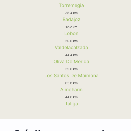
Torremegia
38.4 km
Badajoz
12.2 km
Lobon
20.6 km
Valdelacalzada
44.4 km
Oliva De Merida
35.6 km
Los Santos De Maimona
63.8 km
Almoharin
44.6 km
Taliga