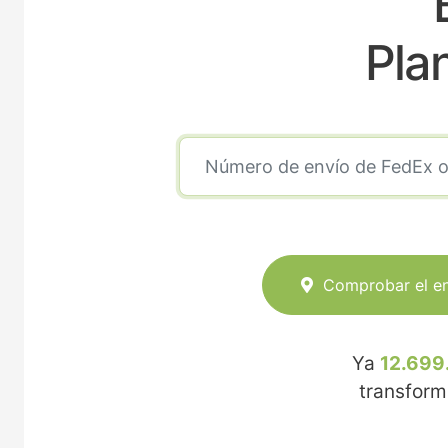
Pla
Comprobar el e
Ya
12.699
transfor