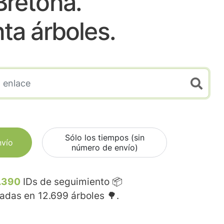
Bretoña.
nta árboles.
Sólo los tiempos (sin
nvío
número de envío)
.390
IDs de seguimiento 📦
madas en
12.699
árboles 🌳.