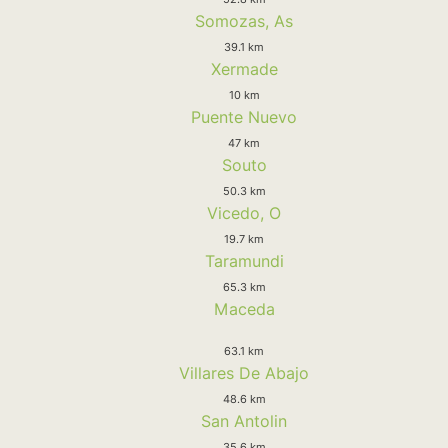
Somozas, As
39.1 km
Xermade
10 km
Puente Nuevo
47 km
Souto
50.3 km
Vicedo, O
19.7 km
Taramundi
65.3 km
Maceda
63.1 km
Villares De Abajo
48.6 km
San Antolin
35.6 km