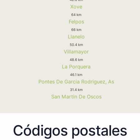
Xove
64 km
Felpos
66 km
Llanelo
50.4 km
Villamayor
48.6 km
La Porquera
46.1 km
Pontes De Garcia Rodriguez, As
31.4 km
San Martin De Oscos
Códigos postales