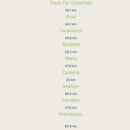
Tapia De Casariego
56.1 km
Boal
44.1 km
Taramundi
49.6 km
Moeche
38.2 km
Mera
47.9 km
Cedeira
25 km
Mañon
46.6 km
Cerdido
47.6 km
Prendones
64.9 km