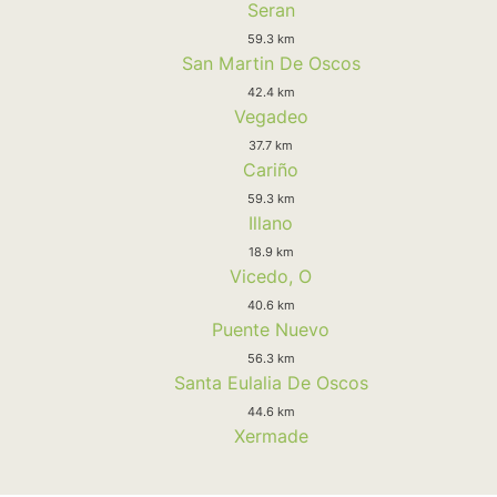
Seran
59.3 km
San Martin De Oscos
42.4 km
Vegadeo
37.7 km
Cariño
59.3 km
Illano
18.9 km
Vicedo, O
40.6 km
Puente Nuevo
56.3 km
Santa Eulalia De Oscos
44.6 km
Xermade