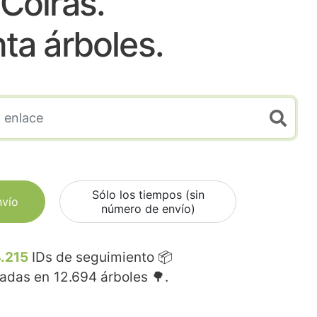
Coiras.
nta árboles.
Sólo los tiempos (sin
nvío
número de envío)
.215
IDs de seguimiento 📦
madas en
12.694
árboles 🌳.