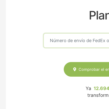
Pla
Comprobar el e
Ya
12.694
transfor