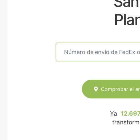
San
Pla
Comprobar el e
Ya
12.697
transfor