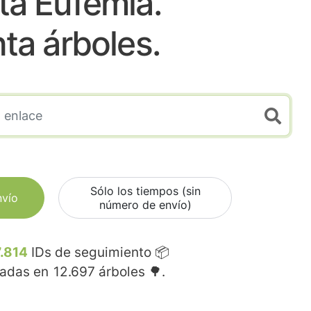
ta Eufemia.
nta árboles.
Sólo los tiempos (sin
nvío
número de envío)
.814
IDs de seguimiento 📦
madas en
12.697
árboles 🌳.