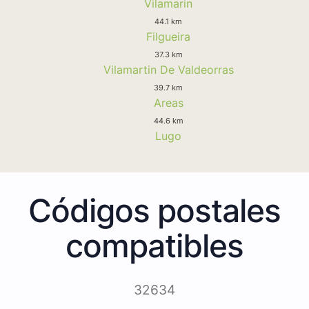
Vilamarin
44.1 km
Filgueira
37.3 km
Vilamartin De Valdeorras
39.7 km
Areas
44.6 km
Lugo
Códigos postales
compatibles
32634