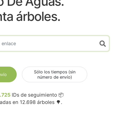
o De Aguas.
nta árboles.
Sólo los tiempos (sin
nvío
número de envío)
.725
IDs de seguimiento 📦
madas en
12.698
árboles 🌳.