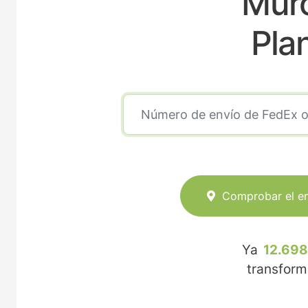
Mur
Pla
Comprobar el e
Ya
12.698
transfor