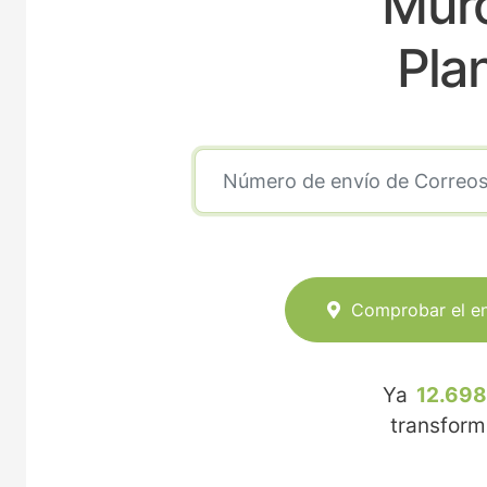
Mur
Pla
Comprobar el e
Ya
12.698
transfor