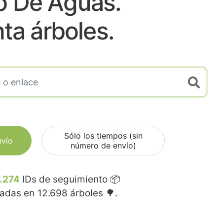
o De Aguas.
nta árboles.
Sólo los tiempos (sin
nvío
número de envío)
.274
IDs de seguimiento 📦
madas en
12.698
árboles 🌳.