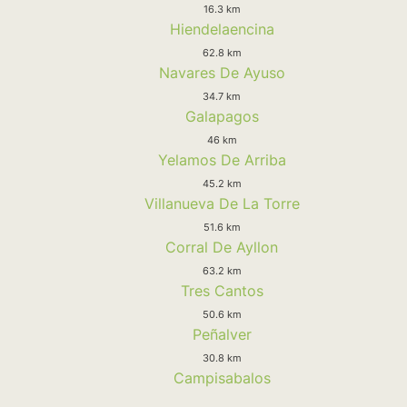
16.3 km
Hiendelaencina
62.8 km
Navares De Ayuso
34.7 km
Galapagos
46 km
Yelamos De Arriba
45.2 km
Villanueva De La Torre
51.6 km
Corral De Ayllon
63.2 km
Tres Cantos
50.6 km
Peñalver
30.8 km
Campisabalos